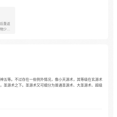
后重返
物少
生，绝
，一定要
三界，
闯荡大
尊天
1）
神五等。不过存在一些例外情况，像小天源术，其等级在玄源术
，圣源术之下。圣源术又可细分为普通圣源术、大圣源术、超级