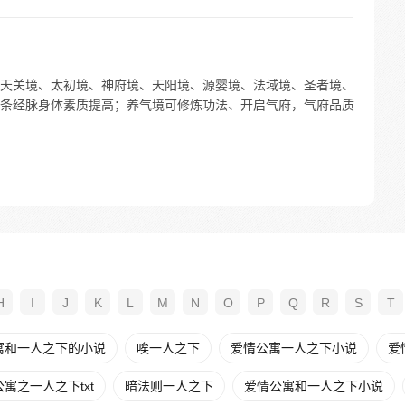
天关境、太初境、神府境、天阳境、源婴境、法域境、圣者境、
条经脉身体素质提高；养气境可修炼功法、开启气府，气府品质
H
I
J
K
L
M
N
O
P
Q
R
S
T
寓和一人之下的小说
唉一人之下
爱情公寓一人之下小说
爱
寓之一人之下txt
暗法则一人之下
爱情公寓和一人之下小说