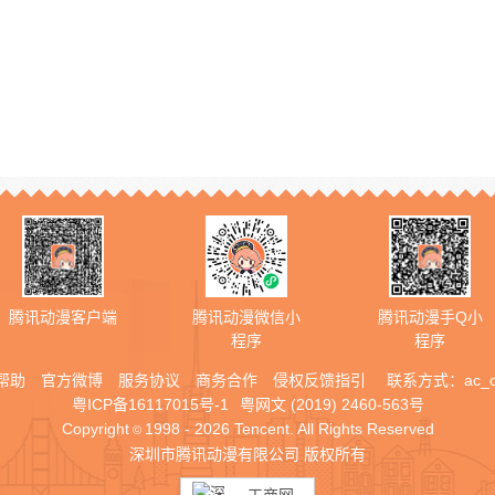
腾讯动漫客户端
腾讯动漫微信小
腾讯动漫手Q小
程序
程序
帮助
官方微博
服务协议
商务合作
侵权反馈指引
联系方式：
ac_
粤ICP备16117015号-1
粤网文 (2019) 2460-563号
Copyright
1998 - 2026 Tencent. All Rights Reserved
©
深圳市腾讯动漫有限公司 版权所有