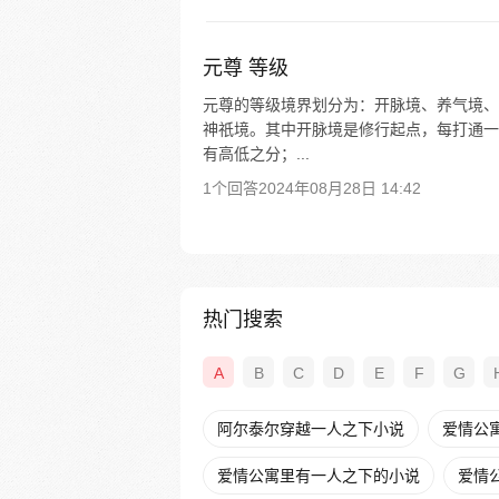
元尊 等级
元尊的等级境界划分为：开脉境、养气境、
神祇境。其中开脉境是修行起点，每打通一
有高低之分；...
1个回答
2024年08月28日 14:42
热门搜索
A
B
C
D
E
F
G
阿尔泰尔穿越一人之下小说
爱情公
爱情公寓里有一人之下的小说
爱情公