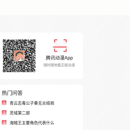
腾讯动漫App
随时随地看正版动漫
热门问答
1
青云志毒公子秦无炎结局
2
灵域第二部
3
海贼王主要角色代表什么