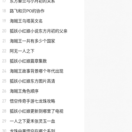
17
东方秦兰与小月初的关系
18
路飞和贝PO的协作
19
海贼王乌塔英文名
20
狐妖小红娘小说东方月初的父亲
21
海贼王一共有多少个国家
22
阿无一人之下
23
狐妖小红娘篇章集数
24
海贼王故事背景哪个年代出现
25
狐妖小红娘东方图片高清
26
海贼王角色顺序
27
悟空传奇手游七龙珠攻略
28
狐妖小红娘更新到哪里了电视
29
一人之下夏禾张灵玉一血
30
龙珠中黑悟空在哪个系列