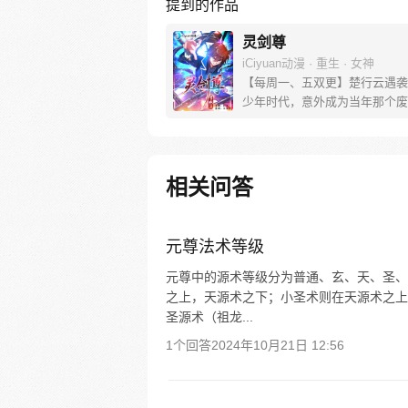
提到的作品
灵剑尊
iCiyuan动漫 · 重生 · 女神
【每周一、五双更】楚行云遇袭
少年时代，意外成为当年那个废
主。前一世，他遭恶人陷害，今
不会放过！ 前世的遗憾，今生
弥补。待到灵剑长啸之时，天地
我为至尊！ 且看废物少主如何
相关问答
陆、遭奇遇，成为叱咤风云的至
帝。（漫画粉丝群：53422249
元尊法术等级
元尊中的源术等级分为普通、玄、天、圣、
之上，天源术之下；小圣术则在天源术之上
圣源术（祖龙...
1个回答
2024年10月21日 12:56