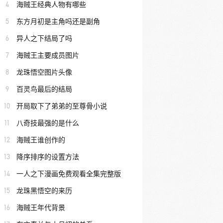
4
海贼王经典人物有哪些
5
东方月初是主角吗还是副角
6
异人之下结局了吗
7
海贼王主要成员图片
8
龙珠悟空图片头像
9
百灵鸟最后的结局
10
开局取下了弟弟的至尊骨小说
11
八奇技最强的是什么
12
海贼王谁创作的
13
降序排序的设置方法
14
一人之下漫画免费观看全集完整版
15
龙珠黑悟空的来历
16
海贼王年代背景