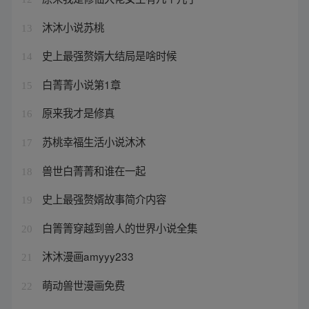
沐沐小说苏桃
13
史上最强赘婿大结局是啥时候
14
白菁菁小说第1章
15
原来我才是修真
16
苏桃幸福生活小说沐沐
17
兽世白菁菁和谁在一起
18
史上最强赘婿故事简介内容
19
白箐箐穿越到兽人的世界小说全集
20
沐沐漫画amyyy233
21
萌动兽世漫画免费
22