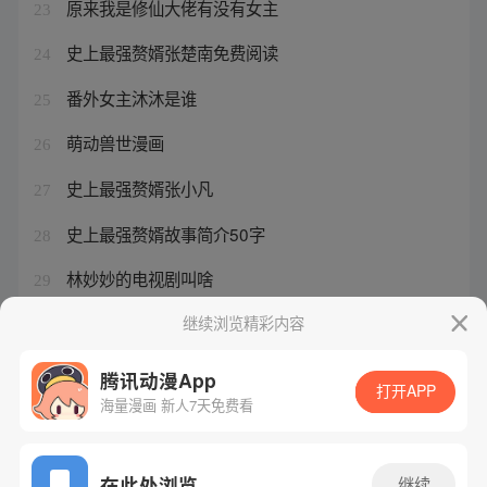
原来我是修仙大佬有没有女主
23
史上最强赘婿张楚南免费阅读
24
番外女主沐沐是谁
25
萌动兽世漫画
26
史上最强赘婿张小凡
27
史上最强赘婿故事简介50字
28
林妙妙的电视剧叫啥
29
史上最强赘婿张翀怎么了
继续浏览精彩内容
30
腾讯动漫App
打开APP
海量漫画 新人7天免费看
腾讯漫画
起点读书
QQ阅读
网站备案/许可证号：粤B2-20090059-5
在此处浏览
继续