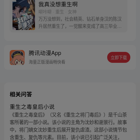
我真没想重生啊
噼咔噼 · 重生 · 女神
万万没想到，社会精英、钻石单身汉的陈汉
升居然重生了，一觉醒来变成了高三毕业
生。十字路口的陈汉升也在犹豫，宝藏女孩
沈幼楚和白月光萧容鱼，应该选择谁？
腾讯动漫App
立即下载
海量正版漫画畅快看
相关问答
重生之毒皇后小说
《重生之毒皇后》（又名《重生之将门毒后》）是千山茶
客所著的一部小说。该小说的主角为沈妙和谢景行。故事
中，将门嫡女沈妙重生后展开复仇虐渣。这部小说情节包
含重生、复仇等元素。目前，该小说已引起广泛关注，