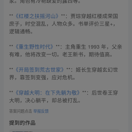
家。角色有冷艳缺爱的露西等。
**
《红楼之扶摇河山》
**：贾琮穿越红楼成荣国
庶子，时空混乱，人物众多。书单评价三星+，
逻辑通畅。
**
《重生野性时代》
**：主角重生 1993 年，父亲
有难，他将改变一切。老王新书，期待值高。
**
《开局签到荒古世家》
**：姬长生穿越玄幻世
界，靠签到变强，应对危机。
**
《穿越大明：在下先躺为敬》
**：后世卷王穿
大明，决心躺平，却总被打乱。
答案问题点击
举报反馈
提到的作品