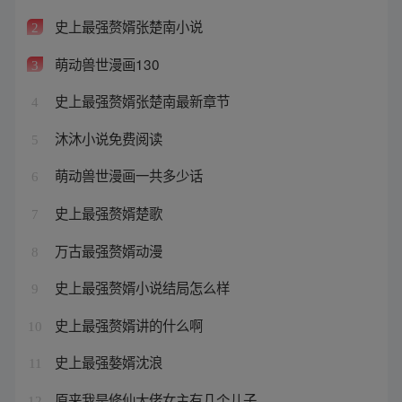
史上最强赘婿张楚南小说
2
萌动兽世漫画130
3
史上最强赘婿张楚南最新章节
4
沐沐小说免费阅读
5
萌动兽世漫画一共多少话
6
史上最强赘婿楚歌
7
万古最强赘婿动漫
8
史上最强赘婿小说结局怎么样
9
史上最强赘婿讲的什么啊
10
史上最强嫯婿沈浪
11
原来我是修仙大佬女主有几个儿子
12