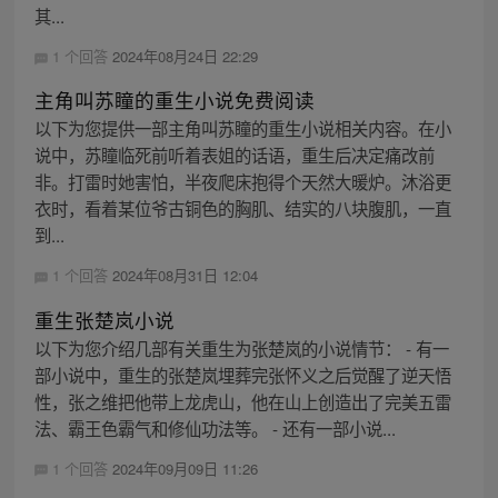
其...
1 个回答
2024年08月24日 22:29
主角叫苏瞳的重生小说免费阅读
以下为您提供一部主角叫苏瞳的重生小说相关内容。在小
说中，苏瞳临死前听着表姐的话语，重生后决定痛改前
非。打雷时她害怕，半夜爬床抱得个天然大暖炉。沐浴更
衣时，看着某位爷古铜色的胸肌、结实的八块腹肌，一直
到...
1 个回答
2024年08月31日 12:04
重生张楚岚小说
以下为您介绍几部有关重生为张楚岚的小说情节： - 有一
部小说中，重生的张楚岚埋葬完张怀义之后觉醒了逆天悟
性，张之维把他带上龙虎山，他在山上创造出了完美五雷
法、霸王色霸气和修仙功法等。 - 还有一部小说...
1 个回答
2024年09月09日 11:26