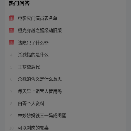
热门问答
电影灭门演员表名单
1
橙光穿越之姻缘劫旧版
2
该隐犯了什么罪
3
杀戮指的是什么
4
王芗斋后代
5
杀戮的含义是什么意思
6
每天早上诅咒人管用吗
7
白菁个人资料
8
林妙妙妈钱三一妈成闺蜜
9
可以剁肉的餐桌
10