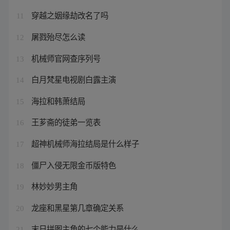
穿越之姻缘劫改名了吗
11
屠戮殆尽怎么读
12
机械师官网查序列号
13
白月梵星电视剧白露主演
14
海拉和韩萧结局
15
王芗斋的徒弟一览表
16
超神机械师海拉结局是什么样子
17
僵尸入侵无限金币版特色
18
林妙妙男主角
19
龙座和黑星第几章确定关系
20
末日拼图主角的七个能力是什么
21