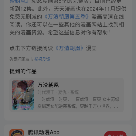
渣朝凰》
动态漫画第5季的完整版，目前已经更
新到12集。此外，天天漫画也在2024年11月提供
免费无删减的
《万渣朝凰第五季》
漫画高清在线
阅读。你还可以在一些其他的漫画网站上找到相
关的漫画资源。希望这些信息对你有帮助！
点击下方链接阅读
《万渣朝凰》
漫画
答案问题点击
举报反馈
提到的作品
万渣朝凰
时代漫王 · 复仇 · 系统
一时虐渣一时爽，一直虐渣一直爽 女主苏绿
夏绑定女配逆袭系统，穿越千万小世界，花
式吊打无数渣男贱女的现世报故事！【每周
三、周六更新】 【万渣朝凰】竹鼠3群：
665442588 苏绿夏：“能慰藉我的，只有渣
腾讯动漫App
男悔恨的泪水，和贱女求而不得的痛苦呻