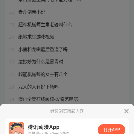
青莲剑帝小说
22
超神机械师主角老婆叫什么
23
绝地求生游戏视频
24
小蛮和龙幽最后重逢了吗
25
凌妙妙为什么是慕青时
26
超能机械师的女主有几个
27
咒人的人有好下场吗
28
漫画全集在线阅读-爱奇艺叭嗒
29
超神机械师多少万字
继续浏览精彩内容
30
腾讯动漫App
打开APP
海量漫画 新人7天免费看