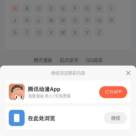
A
B
C
D
E
F
G
H
I
J
K
L
M
N
O
P
Q
R
S
T
U
V
W
X
Y
Z
腾讯漫画
起点读书
QQ阅读
网站备案/许可证号：粤B2-20090059-5
继续浏览精彩内容
Copyright©1998 - 2026 Tencent. All Rights Reserved
腾讯动漫App
打开APP
海量漫画 新人7天免费看
在此处浏览
继续