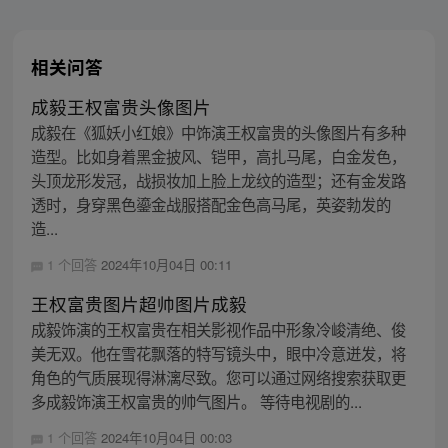
相关问答
成毅王权富贵头像图片
成毅在《狐妖小红娘》中饰演王权富贵的头像图片有多种
造型。比如身着黑金披风、铠甲，高扎马尾，白金发色，
头顶龙形发冠，战损妆加上脸上龙纹的造型；还有金发路
透时，身穿黑色鎏金战服搭配金色高马尾，英姿勃发的
造...
1 个回答
2024年10月04日 00:11
王权富贵图片超帅图片成毅
成毅饰演的王权富贵在相关影视作品中形象冷峻清绝、俊
美无双。他在雪花飘落的特写镜头中，眼中冷意迸发，将
角色的气质展现得淋漓尽致。您可以通过网络搜索获取更
多成毅饰演王权富贵的帅气图片。 等待电视剧的...
1 个回答
2024年10月04日 00:03