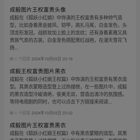
成毅图片王权富贵头像
成毅在《狐妖小红娘》中饰演的王权富贵有多种帅气造
型，比如身着黑金披风、铠甲，高扎马尾，白金发色，头
顶龙形发冠，战损妆加上脸上的龙纹；还有身着素雅又具
贵族气息的古装，白金发色搭配黑红战袍，在漫天雪花飞
扬...
1 个回答
2024年10月03日 23:16
成毅王权富贵图片黑衣
成毅在《狐妖小红娘王权篇》中饰演的王权富贵有黑衣造
型。其黑衣蒙眼造型登上过热搜榜，在一些图片中，成毅
的黑衣造型冷峻清绝，俊美无双，营造出清冷的氛围感。
等待电视剧的同时，也可以点击下方链接来阅读...
1 个回答
2024年10月03日 23:02
成毅图片王权富贵黑衣
成毅在《狐妖小红娘王权篇》中有黑衣蒙眼的造型。其黑