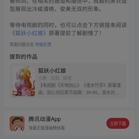
被帅到。在相关的报道和描述中，成毅的黑衣造
型展现出冷峻清绝、俊美无双的形象。
等待电视剧的同时，也可以点击下方链接来阅读
《狐妖小红娘》
原著提前了解剧情了！
答案问题点击
举报反馈
提到的作品
狐妖小红娘
小新 · 古风 · 妖怪
【电视剧《天地剑心》《淮水竹亭》原著漫
画，剑心对应章节指路：39-85，淮水对应
章节指路272-301】 迷糊萝莉小狐妖，正太
道士没节操。自古人妖生死恋，千载孽缘一
线牵。（每周周四更新。）
腾讯动漫App
立即下载
海量正版漫画畅快看