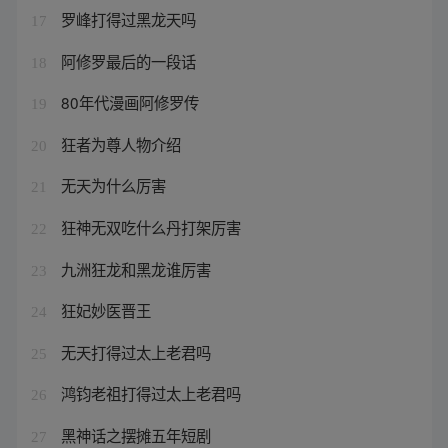
罗峰打得过黑龙天吗
17
阿修罗最后的一段话
18
80年代漫画阿修罗传
19
狂者为尊人物介绍
20
无天为什么厉害
21
狂神无双吃什么丹打架厉害
22
九洲狂龙和黑龙谁厉害
23
狂妃妙医晋王
24
无天打得过太上老君吗
25
鸿钧老祖打得过太上老君吗
26
黑神话之摆摊五年短剧
27