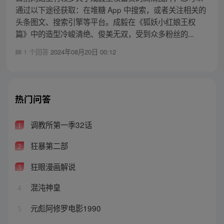
通过以下途径获取：在堆糖 App 中搜索，或者关注相关的
头条图文、搜索引擎等平台。成毅在《狐妖小红娘王权
篇》中的造型冷峻清绝、俊美无双，受到众多粉丝的...
1 个回答
2024年08月20日 00:12
热门问答
调教所第一季32话
1
狂暴第二部
2
狂眼漫画解说
3
混沌神皇
4
元彪阿修罗电影1990
5