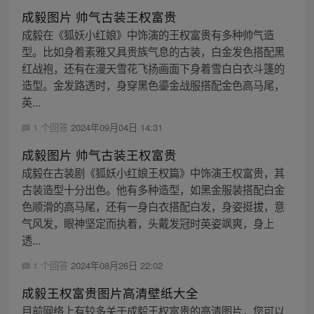
成毅图片 帅气古装王权富贵
成毅在《狐妖小红娘》中饰演的王权富贵有多种帅气造
型。比如身着素雅又具贵族气息的古装，白金发色搭配黑
红战袍，还有在漫天雪花飞扬画面下身着雪白白衣斗篷的
造型。金发路透时，身穿黑色鎏金战服搭配金色高马尾，
英...
1 个回答
2024年09月04日 14:31
成毅图片 帅气古装王权富贵
成毅在古装剧《狐妖小红娘王权篇》中饰演王权富贵，其
古装造型十分出色。他有多种造型，如黑金服装搭配白金
色顺滑的高马尾，还有一身白衣搭配白发，身姿挺拔，意
气风发，眼神坚定而执着，头戴发冠时英姿飒爽，身上
透...
1 个回答
2024年08月26日 22:02
成毅王权富贵图片高清壁纸大全
目前网络上有较多关于成毅王权富贵的高清图片，您可以