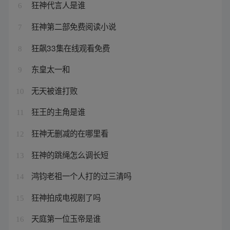
狂神代言人是谁
6
狂神第二部免费阅读小说
7
狂飙33集在线观看免费
8
东皇太一和
9
无天被谁打败
10
狂王的主角是谁
11
狂神无删减的在哪里看
12
狂神的跳绳怎么调长短
13
鸿钧老祖一个人打的过三清吗
14
狂神拍成电视剧了吗
15
天庭第一位玉帝是谁
16