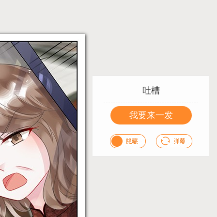
吐槽
我要来一发