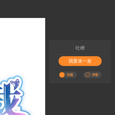
吐槽
我要来一发