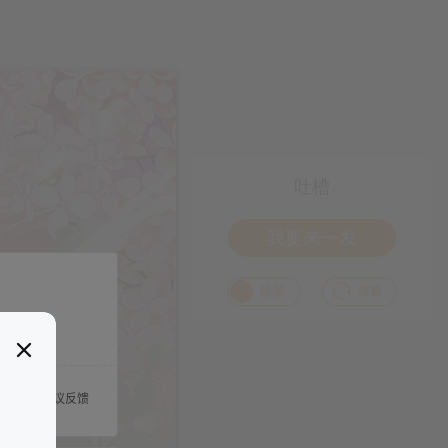
吐槽
我要来一发