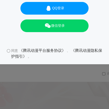
QQ登录
微信登录
《腾讯动漫平台服务协议》
《腾讯动漫隐私保
同意
、
护指引》
。