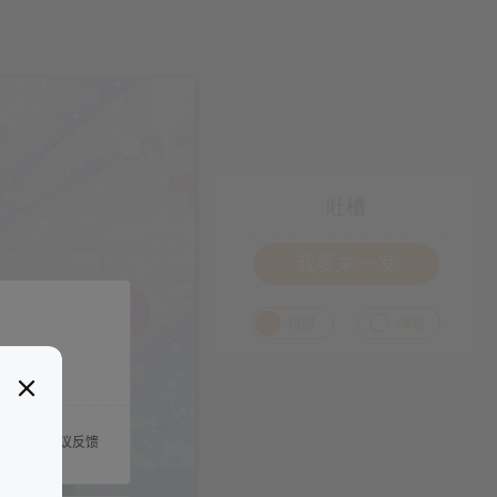
吐槽
我要来一发