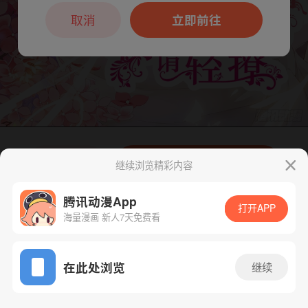
本章节仅支持App阅读，可打开App新用
户7天免费看
取消
立即前往
下一话
腾漫App免费看
继续浏览精彩内容
腾讯动漫App
打开APP
海量漫画 新人7天免费看
App免费看
在此处浏览
继续
129话 1/1