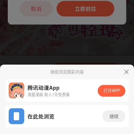
本章节仅支持App阅读，可打开App新用
户7天免费看
取消
立即前往
下一话
腾漫App免费看
继续浏览精彩内容
腾讯动漫App
打开APP
海量漫画 新人7天免费看
App免费看
在此处浏览
继续
161话 1/1