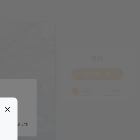
吐槽
我要来一发