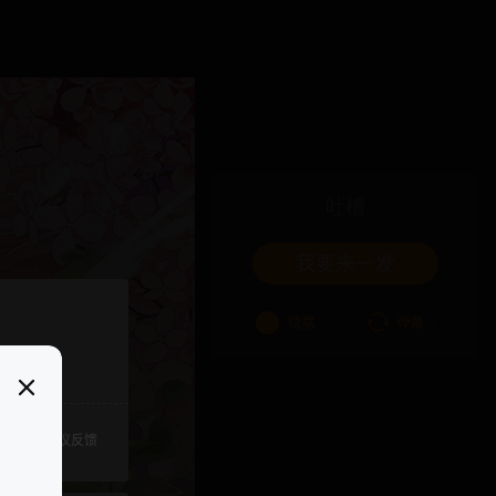
吐槽
我要来一发