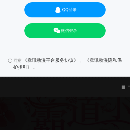
QQ登录
微信登录
《腾讯动漫平台服务协议》
《腾讯动漫隐私保
同意
、
护指引》
。