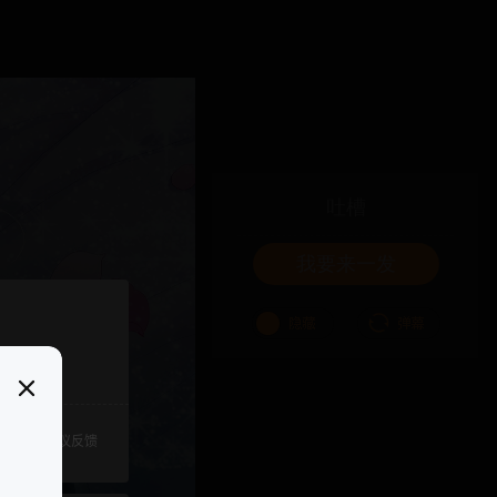
吐槽
我要来一发