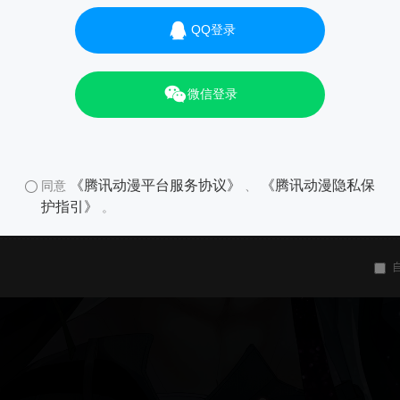
QQ登录
微信登录
《腾讯动漫平台服务协议》
《腾讯动漫隐私保
同意
、
护指引》
。