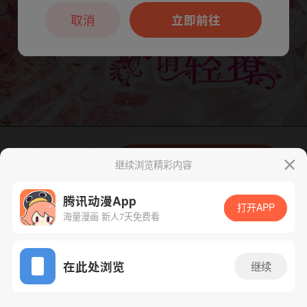
本章节仅支持App阅读，可打开App新用
户7天免费看
取消
立即前往
下一话
腾漫App免费看
继续浏览精彩内容
腾讯动漫App
打开APP
海量漫画 新人7天免费看
App免费看
在此处浏览
继续
188话 1/1