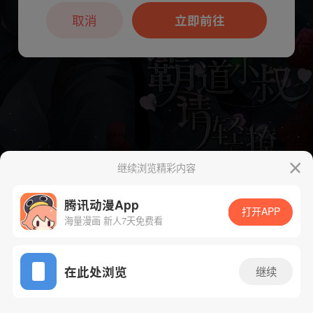
本章节仅支持App阅读，可打开App新用
户7天免费看
取消
立即前往
继续浏览精彩内容
下一话
腾漫App免费看
腾讯动漫App
打开APP
海量漫画 新人7天免费看
App免费看
在此处浏览
继续
247话 1/1