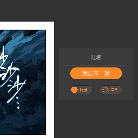
吐槽
我要来一发