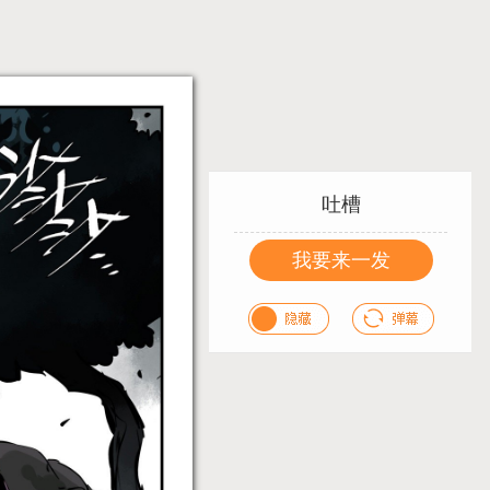
吐槽
我要来一发