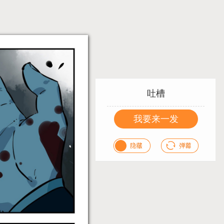
吐槽
我要来一发