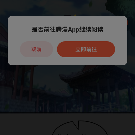
是否前往腾漫App继续阅读
本章节仅支持App阅读，可打开App新用
户7天免费看
取消
立即前往