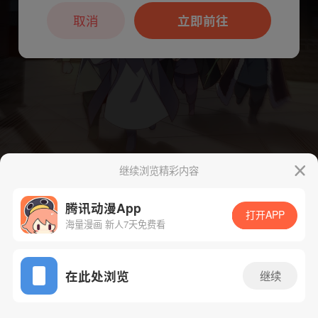
本章节仅支持App阅读，可打开App新用
户7天免费看
取消
立即前往
继续浏览精彩内容
腾讯动漫App
打开APP
海量漫画 新人7天免费看
下一话
腾漫App免费看
App免费看
在此处浏览
继续
196话 1/1