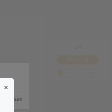
吐槽
我要来一发