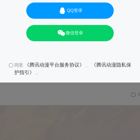
QQ登录
微信登录
《腾讯动漫平台服务协议》
《腾讯动漫隐私保
同意
、
护指引》
。