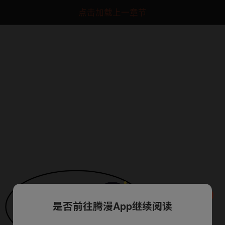
点击加载上一章节
是否前往腾漫App继续阅读