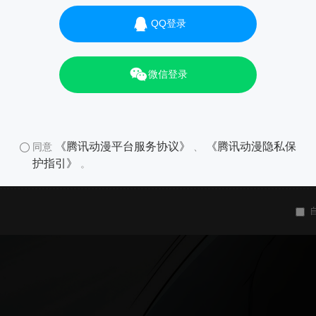
QQ登录
微信登录
《腾讯动漫平台服务协议》
《腾讯动漫隐私保
同意
、
护指引》
。