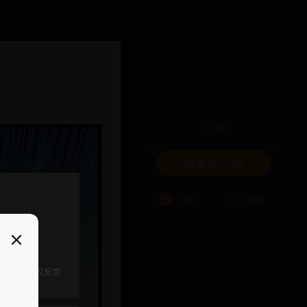
吐槽
我要来一发