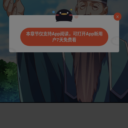
是否前往腾漫App继续阅读
本章节仅支持App阅读，可打开App新用
户7天免费看
取消
立即前往