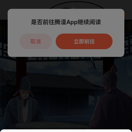
是否前往腾漫App继续阅读
本章节仅支持App阅读，可打开App新用
户7天免费看
取消
立即前往