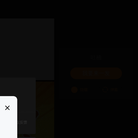
吐槽
我要来一发