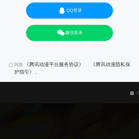
QQ登录
微信登录
《腾讯动漫平台服务协议》
《腾讯动漫隐私保
同意
、
护指引》
。