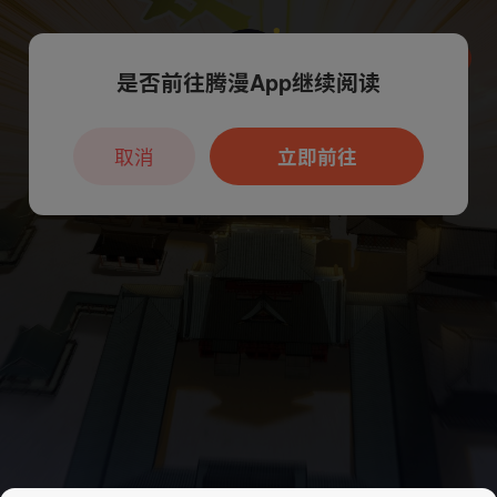
是否前往腾漫App继续阅读
本章节仅支持App阅读，可打开App新用
户7天免费看
取消
立即前往