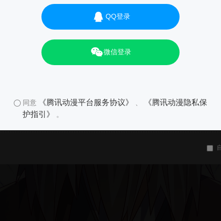
QQ登录
微信登录
《腾讯动漫平台服务协议》
《腾讯动漫隐私保
同意
、
护指引》
。