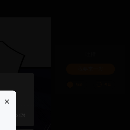
吐槽
我要来一发