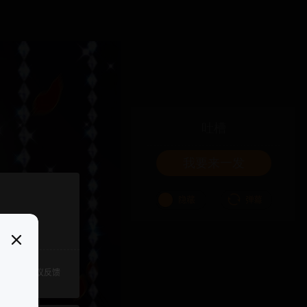
吐槽
我要来一发