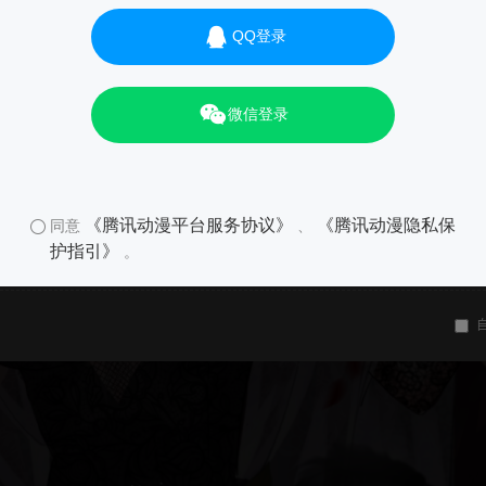
QQ登录
微信登录
《腾讯动漫平台服务协议》
《腾讯动漫隐私保
同意
、
护指引》
。