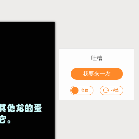
吐槽
我要来一发