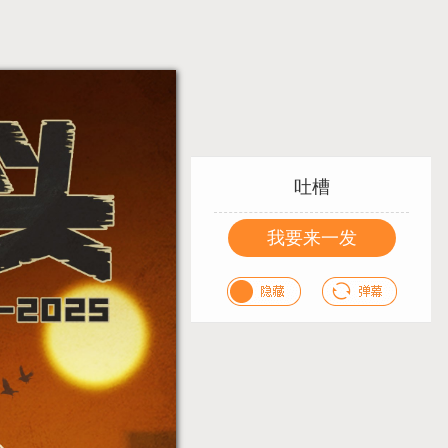
吐槽
我要来一发