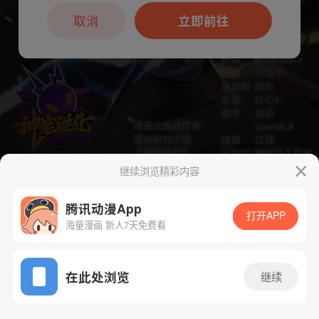
本章节仅支持App阅读，可打开App新用
户7天免费看
取消
立即前往
继续浏览精彩内容
下一话
腾漫App免费看
腾讯动漫App
打开APP
海量漫画 新人7天免费看
App免费看
在此处浏览
继续
70话 1/1