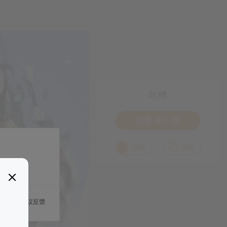
吐槽
我要来一发