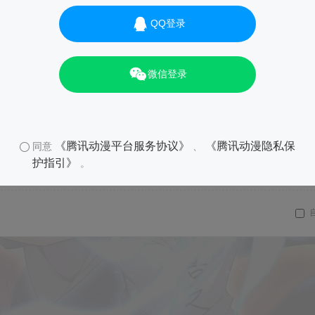
QQ登录
微信登录
《腾讯动漫平台服务协议》
《腾讯动漫隐私保
同意
、
护指引》
。