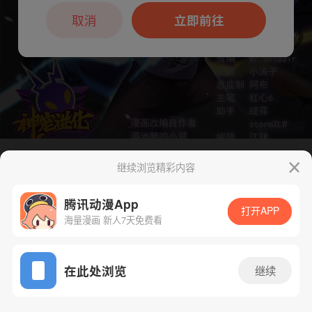
本章节仅支持App阅读，可打开App新用
户7天免费看
取消
立即前往
继续浏览精彩内容
下一话
腾漫App免费看
腾讯动漫App
打开APP
海量漫画 新人7天免费看
App免费看
在此处浏览
继续
320话 1/1