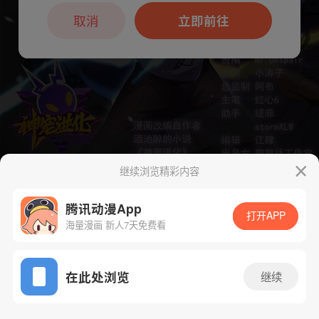
本章节仅支持App阅读，可打开App新用
户7天免费看
取消
立即前往
继续浏览精彩内容
下一话
腾漫App免费看
腾讯动漫App
打开APP
海量漫画 新人7天免费看
App免费看
在此处浏览
继续
122话 1/1