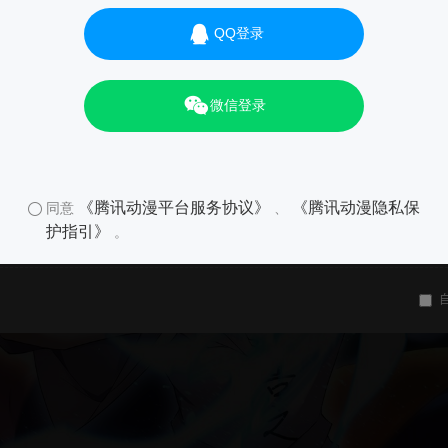
QQ登录
微信登录
《腾讯动漫平台服务协议》
《腾讯动漫隐私保
同意
、
护指引》
。