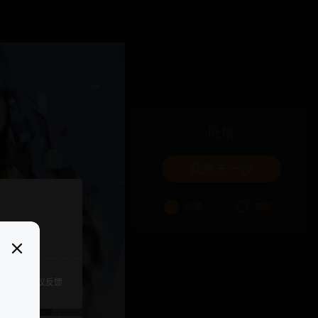
吐槽
我要来一发