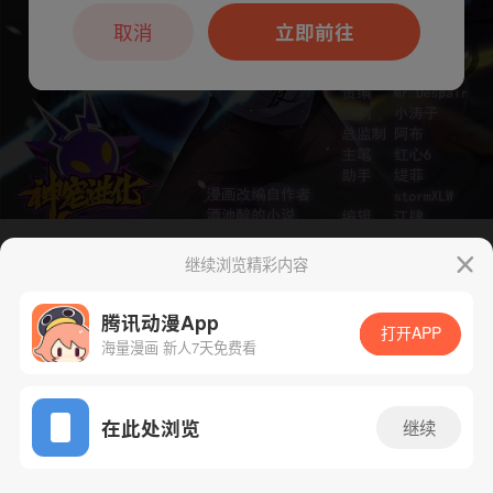
本章节仅支持App阅读，可打开App新用
户7天免费看
取消
立即前往
继续浏览精彩内容
下一话
腾漫App免费看
腾讯动漫App
打开APP
海量漫画 新人7天免费看
App免费看
在此处浏览
继续
168话 1/1