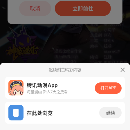
本章节仅支持App阅读，可打开App新用
户7天免费看
取消
立即前往
继续浏览精彩内容
下一话
腾漫App免费看
腾讯动漫App
打开APP
海量漫画 新人7天免费看
App免费看
在此处浏览
继续
81话 1/1