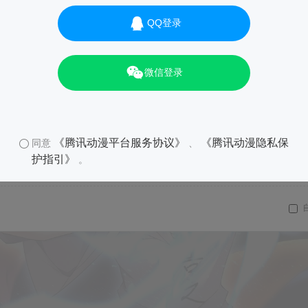
QQ登录
微信登录
《腾讯动漫平台服务协议》
《腾讯动漫隐私保
同意
、
护指引》
。