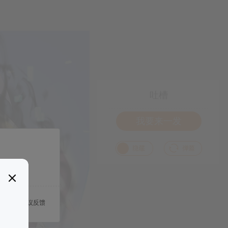
吐槽
我要来一发