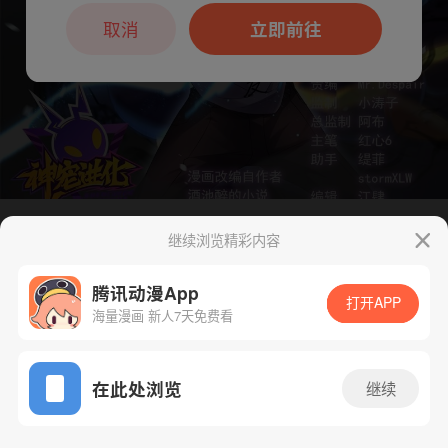
本章节仅支持App阅读，可打开App新用
户7天免费看
取消
立即前往
继续浏览精彩内容
下一话
腾漫App免费看
腾讯动漫App
打开APP
海量漫画 新人7天免费看
App免费看
在此处浏览
继续
165话 1/1