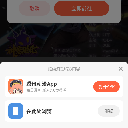
本章节仅支持App阅读，可打开App新用
户7天免费看
取消
立即前往
继续浏览精彩内容
下一话
腾漫App免费看
腾讯动漫App
打开APP
海量漫画 新人7天免费看
App免费看
在此处浏览
继续
341话 1/1