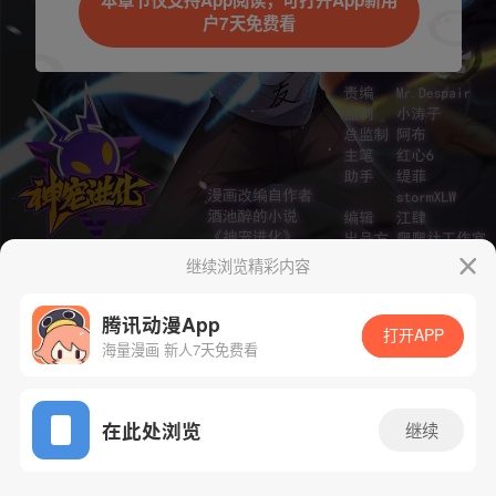
本章节仅支持App阅读，可打开App新用
户7天免费看
取消
立即前往
继续浏览精彩内容
下一话
腾漫App免费看
腾讯动漫App
打开APP
海量漫画 新人7天免费看
App免费看
在此处浏览
继续
66话 1/1