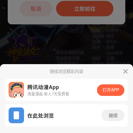
本章节仅支持App阅读，可打开App新用
户7天免费看
取消
立即前往
继续浏览精彩内容
下一话
腾漫App免费看
腾讯动漫App
打开APP
海量漫画 新人7天免费看
App免费看
在此处浏览
继续
101话 1/1