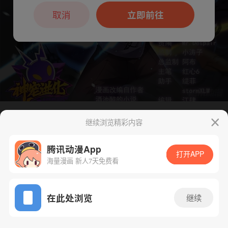
本章节仅支持App阅读，可打开App新用
户7天免费看
取消
立即前往
继续浏览精彩内容
下一话
腾漫App免费看
腾讯动漫App
打开APP
海量漫画 新人7天免费看
App免费看
在此处浏览
继续
247话 1/1