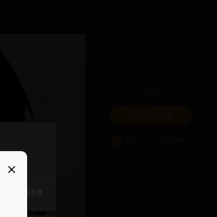
吐槽
我要来一发