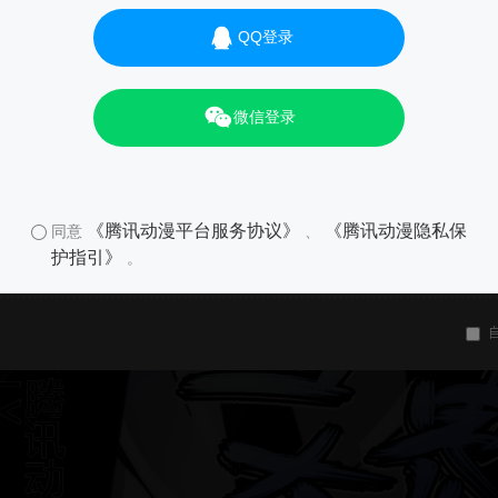
QQ登录
微信登录
《腾讯动漫平台服务协议》
《腾讯动漫隐私保
同意
、
护指引》
。