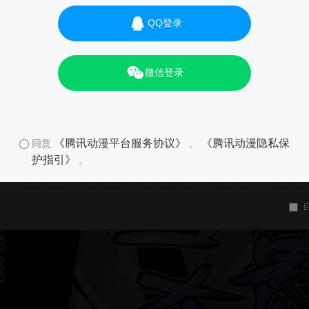
QQ登录
微信登录
《腾讯动漫平台服务协议》
《腾讯动漫隐私保
同意
、
护指引》
。