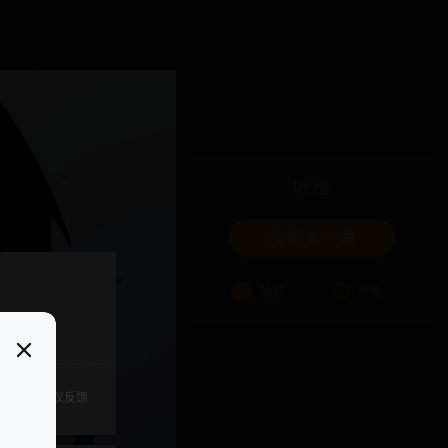
吐槽
我要来一发