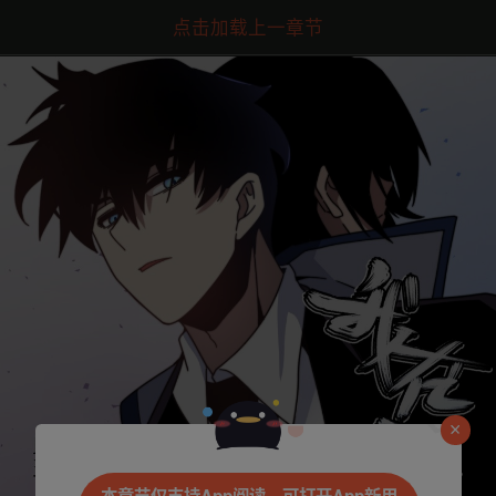
点击加载上一章节