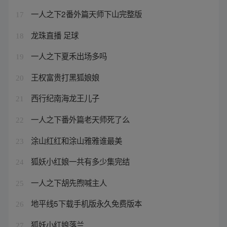
一人之下2番外篇天师下山完整版
17
龙珠直播 足球
18
一人之下夏禾出场多吗
19
王权富贵打黑狐娘娘
20
西行纪南海龙王儿子
21
一人之下番外篇老天师死了么
22
涂山红红和涂山雅雅谁最美
23
狐妖小红娘一共有多少集完结
24
一人之下胡先煦喊主人
25
地平线5下载手机版永久免费版本
26
狐妖小红娘落兰
27