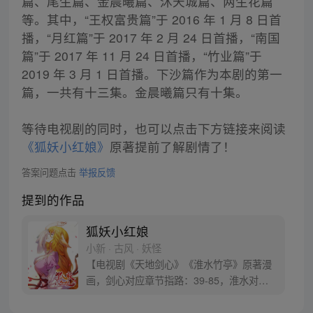
篇、尾生篇、金晨曦篇、沐天城篇、两生花篇
等。其中，“王权富贵篇”于 2016 年 1 月 8 日首
播，“月红篇”于 2017 年 2 月 24 日首播，“南国
篇”于 2017 年 11 月 24 日首播，“竹业篇”于
2019 年 3 月 1 日首播。下沙篇作为本剧的第一
篇，一共有十三集。金晨曦篇只有十集。
等待电视剧的同时，也可以点击下方链接来阅读
《狐妖小红娘》
原著提前了解剧情了！
答案问题点击
举报反馈
提到的作品
狐妖小红娘
小新 · 古风 · 妖怪
【电视剧《天地剑心》《淮水竹亭》原著漫
画，剑心对应章节指路：39-85，淮水对应
章节指路272-301】 迷糊萝莉小狐妖，正太
道士没节操。自古人妖生死恋，千载孽缘一