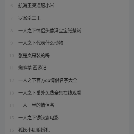
航海王渠道服小米
6
罗睺杀三王
7
一人之下情侣头像冯宝宝张楚岚
8
一人之下代表什么动物
9
张楚岚是装的吗
10
蜘蛛精 西游记
11
一人之下官方cp情侣名字大全
12
一人之下番外免费全集在线观看
13
一人一半的情侣名
14
一人之下锈铁篇电影
15
狐妖小红娘婚礼
16