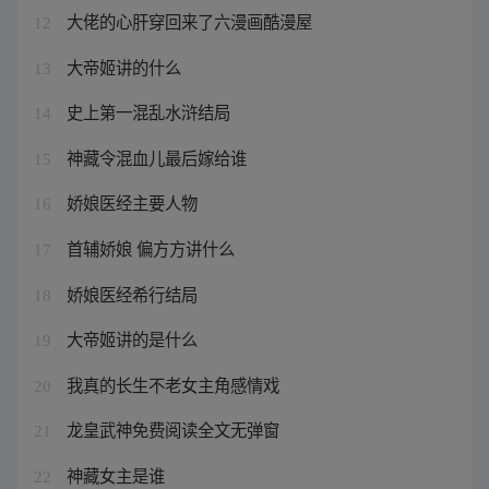
大佬的心肝穿回来了六漫画酷漫屋
12
大帝姬讲的什么
13
史上第一混乱水浒结局
14
神藏令混血儿最后嫁给谁
15
娇娘医经主要人物
16
首辅娇娘 偏方方讲什么
17
娇娘医经希行结局
18
大帝姬讲的是什么
19
我真的长生不老女主角感情戏
20
龙皇武神免费阅读全文无弹窗
21
神藏女主是谁
22