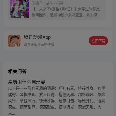
米橙子 · 战斗 · 搞笑
【一人之下6定档1月2日！】大学生张楚岚
清明回乡，遭遇神秘少女冯宝宝。素未谋面
的冯宝宝却对张楚岚异常熟悉，并将其带去
自己打工的快递公司。为了帮冯宝宝寻找她
的身世，也为了查清自己与爷爷身上的秘
腾讯动漫App
密，张楚岚的生活被彻底颠覆，与冯宝宝一
立即下载
同踏上“异人”之旅。
海量正版漫画畅快看
相关问答
素质用什么词形容
以下是一些形容素质的词语：巧拙有素、持禄养身、妙手
偶得、琴棋书画、爱人以德、抱德炀和、超绝非凡、草靡
风行、草偃风行、德薄才鲜、道存目击、导德齐礼、道高
德重、德高望尊、德高望重、德厚流光、德配天地、大
人...