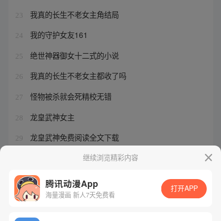
我真的长生不老女主角结局
23
我的守护女友161
24
绝世神器御女十二式的小说
25
我真的长生不老女主都收了吗
26
怪物被杀就会死精校无错
27
龙皇武神女主
28
龙皇武神免费阅读全文下载
29
史上第一混乱是哪年写的
继续浏览精彩内容
30
腾讯动漫App
打开APP
海量漫画 新人7天免费看
腾讯漫画
起点读书
QQ阅读