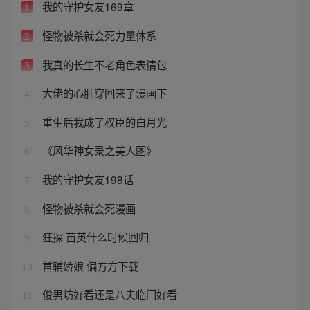
我的守护女友169章
1
怪物被杀就会死力量体系
2
我真的长生不老角色表情包
3
大佬的心肝穿回来了漫画下
4
重生后我成了权臣的白月光
5
《风华神女录之美人图》
6
我的守护女友198话
7
怪物被杀就会死漫画
8
狂探 苗英什么时候回归
9
首辅娇娘 偏方方下载
10
俊男坊好看还是八夫临门好看
11